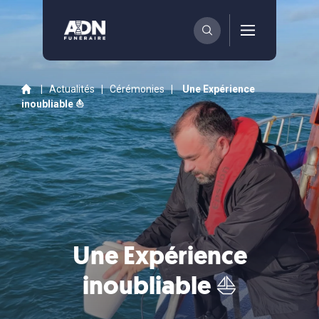
|
Actualités
|
Cérémonies
|
Une Expérience
inoubliable ⛵
Une Expérience
inoubliable ⛵