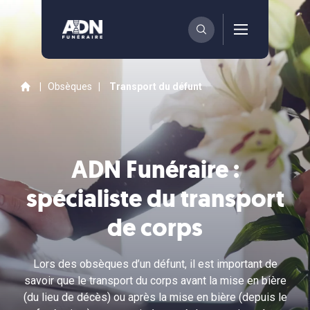
|
Obsèques
|
Transport du défunt
ADN Funéraire :
spécialiste du transport
de corps
Lors des obsèques d’un défunt, il est important de
savoir que le transport du corps avant la mise en bière
(du lieu de décès) ou après la mise en bière (depuis le