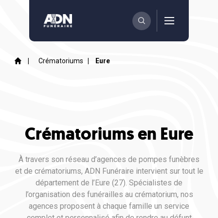
|
Crématoriums
|
Eure
Crématoriums en Eure
À travers son réseau d’agences de pompes funèbres
et de crématoriums, ADN Funéraire intervient sur tout le
département de l’Eure (27). Spécialistes de
l’organisation des funérailles au crématorium, nos
agences proposent à chaque famille un service
complet et personnalisé afin de rendre au défunt