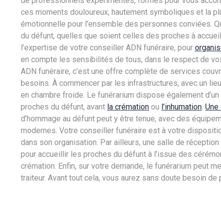
de professionnels expérimentés, formés pour vous accom
ces moments douloureux, hautement symboliques et la plu
émotionnelle pour l’ensemble des personnes conviées. Qu
du défunt, quelles que soient celles des proches à accuei
l’expertise de votre conseiller ADN funéraire, pour
organis
en compte les sensibilités de tous, dans le respect de vo
ADN funéraire, c’est une offre complète de services couv
besoins. À commencer par les infrastructures, avec un lie
en chambre froide. Le funérarium dispose également d’un
proches du défunt, avant
la crémation
ou
l’inhumation
.
Une 
d’hommage au défunt peut y être tenue, avec des équipem
modernes. Votre conseiller funéraire est à votre disposi
dans son organisation. Par ailleurs, une salle de réception 
pour accueillir les proches du défunt à l’issue des cérém
crémation. Enfin, sur votre demande, le funérarium peut me
traiteur. Avant tout cela, vous aurez sans doute besoin de