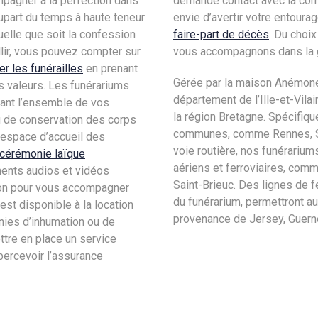
pagner à la perfection dans
demande contact avec la comp
part du temps à haute teneur
envie d’avertir votre entoura
elle que soit la confession
faire-part de décès
. Du choix
llir, vous pouvez compter sur
vous accompagnons dans la g
er les funérailles
en prenant
Gérée par la maison Anémone
s valeurs. Les funérariums
département de l’Ille-et-Vil
rant l’ensemble de vos
la région Bretagne. Spécifiq
u de conservation des corps
communes, comme Rennes, Sai
 espace d’accueil des
voie routière, nos funérarium
cérémonie laïque
aériens et ferroviaires, com
ents audios et vidéos
Saint-Brieuc. Des lignes de f
tion pour vous accompagner
du funérarium, permettront au
est disponible à la location
provenance de Jersey, Guerne
onies d’inhumation ou de
ttre en place un service
 percevoir l’assurance