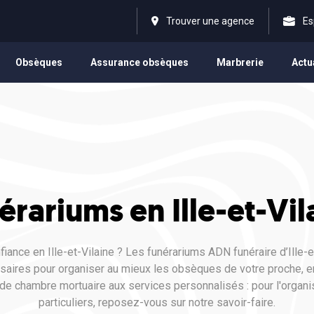
Trouver une agence
Es
Obsèques
Assurance obsèques
Marbrerie
Actu
érariums en Ille-et-Vil
iance en Ille-et-Vilaine ? Les funérariums ADN funéraire d’Ille-
ssaires pour organiser au mieux les obsèques de votre proche,
n de chambre mortuaire aux services personnalisés : pour l'orga
particuliers, reposez-vous sur notre savoir-faire.