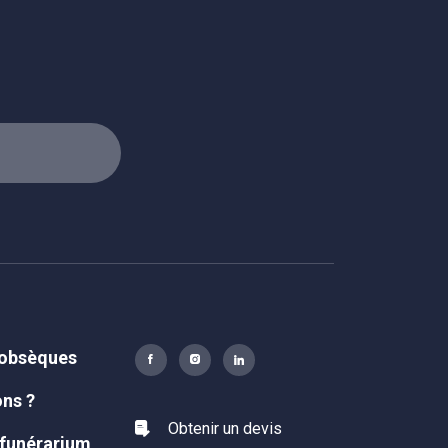
 obsèques
ons ?
Obtenir un devis
 funérarium