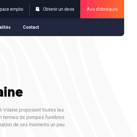
pace emploi
Obtenir un devis
Avis d’obsèques
alités
Contact
aine
et-Vilaine proposent toutes les
 en termes de pompes funèbres
nisation de ces moments un peu