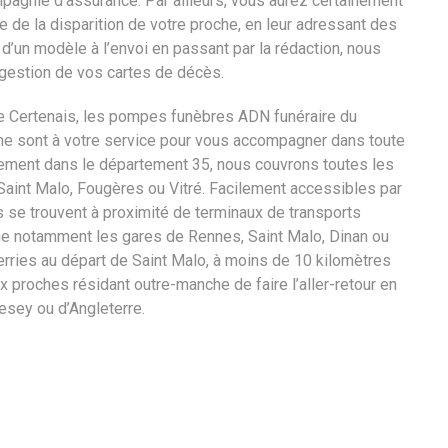
agnie d’assurance. Par ailleurs, vous aurez certainement
ge de la disparition de votre proche, en leur adressant des
 d’un modèle à l’envoi en passant par la rédaction, nous
estion de vos cartes de décès.
 Certenais, les pompes funèbres ADN funéraire du
aine sont à votre service pour vous accompagner dans toute
uement dans le département 35, nous couvrons toutes les
nt Malo, Fougères ou Vitré. Facilement accessibles par
s se trouvent à proximité de terminaux de transports
me notamment les gares de Rennes, Saint Malo, Dinan ou
erries au départ de Saint Malo, à moins de 10 kilomètres
x proches résidant outre-manche de faire l’aller-retour en
sey ou d’Angleterre.