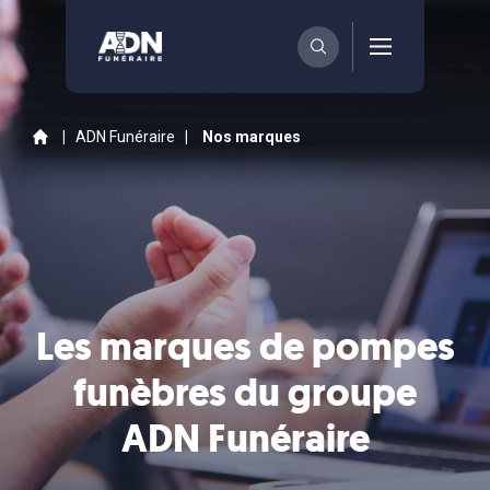
|
ADN Funéraire
|
Nos marques
Les marques de pompes
funèbres du groupe
ADN Funéraire