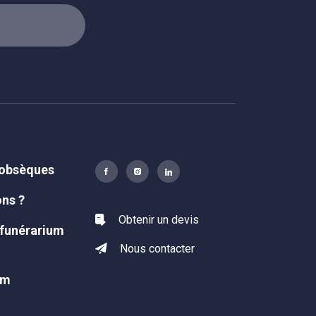
 obsèques
ons ?
Obtenir un devis
 funérarium
Nous contacter
um