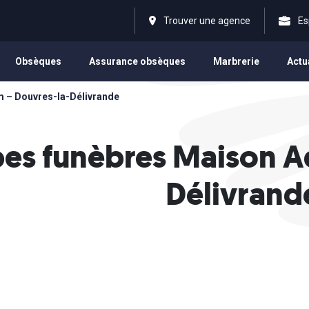
Trouver une agence
Es
Obsèques
Assurance obsèques
Marbrerie
Actu
 – Douvres-la-Délivrande
es funèbres Maison A
Délivrand