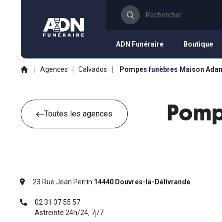
ADN Funéraire
Boutique
|
Agences
|
Calvados
|
Pompes funèbres Maison Adam
Pomp
Toutes les agences
23 Rue Jean Perrin
14440 Douvres-la-Délivrande
02 31 37 55 57
Astreinte 24h/24, 7j/7