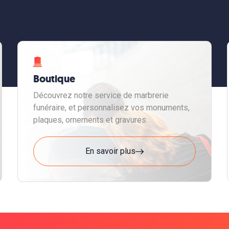
Boutique
Découvrez notre service de marbrerie
funéraire, et personnalisez vos monuments,
plaques, ornements et gravures.
En savoir plus