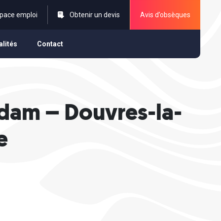
pace emploi
Obtenir un devis
Avis d’obsèques
alités
Contact
dam – Douvres-la-
e