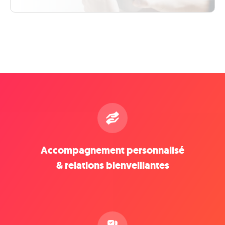
Accompagnement personnalisé
& relations bienveillantes