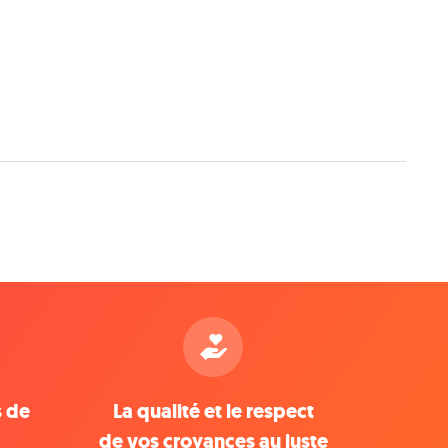
s de
La qualité et le respect
de vos croyances au juste