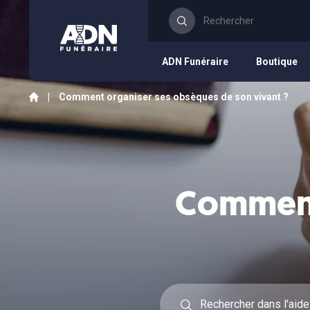
ADN Funéraire
Boutique
|
Comment organiser ses obsèques de son vivant ?
Comment