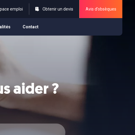
pace emploi
Obtenir un devis
Avis d’obsèques
alités
Contact
 aider ?