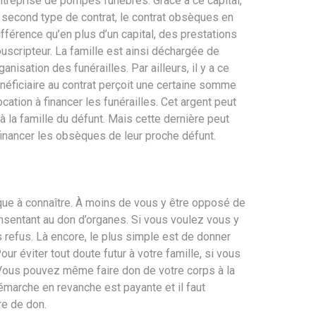
entreprise de pompes funèbres. Grâce à ce capital,
Le second type de contrat, le contrat obsèques en
fférence qu’en plus d’un capital, des prestations
ouscripteur. La famille est ainsi déchargée de
anisation des funérailles. Par ailleurs, il y a ce
énéficiaire au contrat perçoit une certaine somme
cation à financer les funérailles. Cet argent peut
 à la famille du défunt. Mais cette dernière peut
 financer les obsèques de leur proche défunt.
dique à connaître. À moins de vous y être opposé de
nsentant au don d’organes. Si vous voulez vous y
 refus. Là encore, le plus simple est de donner
our éviter tout doute futur à votre famille, si vous
 Vous pouvez même faire don de votre corps à la
émarche en revanche est payante et il faut
re de don.