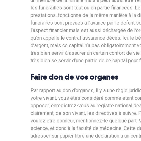
un membre de la famille mais il peut aussi être l’
les funérailles sont tout ou en partie financées. 
prestations, fonctionne de la même manière à la di
funéraires sont prévues à l’avance par le défunt s
l’aspect financier mais est aussi déchargée de l’org
qu’on appelle le contrat assurance décès. Ici, le b
d’argent, mais ce capital n’a pas obligatoirement vo
très bien servir à assurer un certain confort de vie
très bien se servir d’une partie de ce capital pour
Faire don de vos organes
Par rapport au don d’organes, il y a une règle juri
votre vivant, vous êtes considéré comme étant co
opposer, enregistrez-vous au registre national des
clairement, de son vivant, les directives à suivre. P
voulez être donneur, mentionnez-le quelque part.
science, et donc à la faculté de médecine. Cette d
adresser sur papier libre une déclaration à un cent