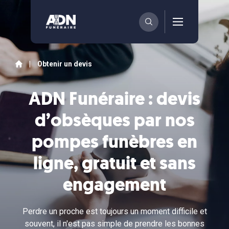
|
Obtenir un devis
ADN Funéraire : devis
d’obsèques par nos
pompes funèbres en
ligne, gratuit et sans
engagement
Perdre un proche est toujours un moment difficile et
souvent, il n'est pas simple de prendre les bonnes