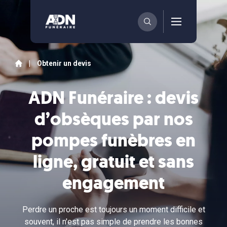
|
Obtenir un devis
ADN Funéraire : devis
d’obsèques par nos
pompes funèbres en
ligne, gratuit et sans
engagement
Perdre un proche est toujours un moment difficile et
souvent, il n'est pas simple de prendre les bonnes