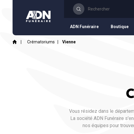
ADN Funéraire
Boutique
|
Crématoriums
|
Vienne
C
Vous résidez dans le départeme
La société ADN Funéraire s'en
nos équipes pour trouver 