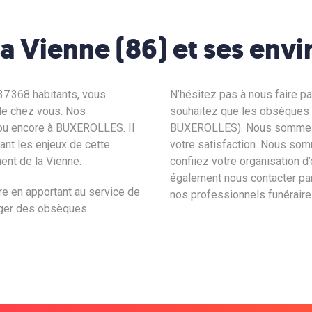
a Vienne (86) et ses envi
37 368
habitants, vous
N’hésitez pas à nous faire pa
de chez vous. Nos
souhaitez que les obsèques
ou encore à
BUXEROLLES
. Il
BUXEROLLES)
. Nous sommes 
vant les enjeux de cette
votre satisfaction. Nous som
ent de la Vienne.
confiiez votre organisation
également nous contacter par
re en apportant au service de
nos professionnels funéraires
ager des obsèques