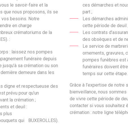
ous le savoir-faire et la
ces démarches et nous 
es que nous proposons, ils se
part ;
s vos besoins. Notre
Les démarches administ
rendre en charge
cette période de deuil 
ombreux crématoriums de la
Les contrats d’assura
ES)
. :
des obsèques et de ne p
Le service de marbrer
corps : laissez nos pompes
ornements, gravures, 
ompagnement funéraire depuis
pompes funèbres est à
e jusqu’à sa crémation ou son
funéraires doivent êtr
 dernière demeure dans les
temps sur cette étape.
Grâce à l’expertise de notre 
ois digne et respectueuse des
bienveillance, nous sommes de
est prévu pour qu’un
de vivre cette période de deui
ant la crémation ;
contacter si vous souhaitez 
nts et deuil :
crémation : notre ligne télép
es plus
bouquets qui
BUXEROLLES).