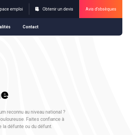
pace emploi
Obtenir un devis
Avis d’obsèques
alités
Contact
ne
um reconnu au niveau national ?
ouloureuse. Faites confiance à
e la défunte ou du défunt.