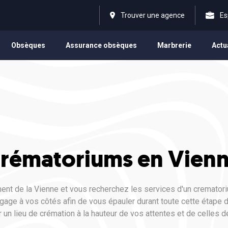
Trouver une agence
Es
Obsèques
Assurance obsèques
Marbrerie
Actu
rématoriums en Vien
nt de la Vienne et vous recherchez les services d'un crematori
gage à vos côtés afin de vous épauler durant toute cette étape d
un lieu de crémation à la hauteur de vos attentes et de celles d